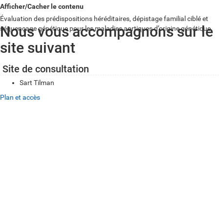
Afficher/Cacher le contenu
Évaluation des prédispositions héréditaires, dépistage familial ciblé et
Nous vous accompagnons sur le
séquençage génétique pour les maladies aortiques d’origine génétique.
site suivant
Site de consultation
Sart Tilman
Plan et accès