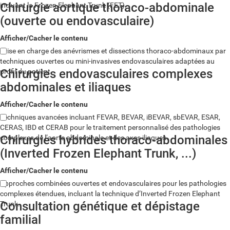
Chirurgie aortique thoraco-abdominale
incluant la Frozen Elephant Trunk (FET).
(ouverte ou endovasculaire)
Afficher/Cacher le contenu
Prise en charge des anévrismes et dissections thoraco-abdominaux par
techniques ouvertes ou mini-invasives endovasculaires adaptées au
Chirurgies endovasculaires complexes
profil du patient.
abdominales et iliaques
Afficher/Cacher le contenu
Techniques avancées incluant FEVAR, BEVAR, iBEVAR, sbEVAR, ESAR,
CERAS, IBD et CERAB pour le traitement personnalisé des pathologies
Chirurgies hybrides thoraco-abdominales
complexes de l’aorte abdominale et des axes iliaques.
(Inverted Frozen Elephant Trunk, ...)
Afficher/Cacher le contenu
Approches combinées ouvertes et endovasculaires pour les pathologies
complexes étendues, incluant la technique d’Inverted Frozen Elephant
Consultation génétique et dépistage
Trunk.
familial