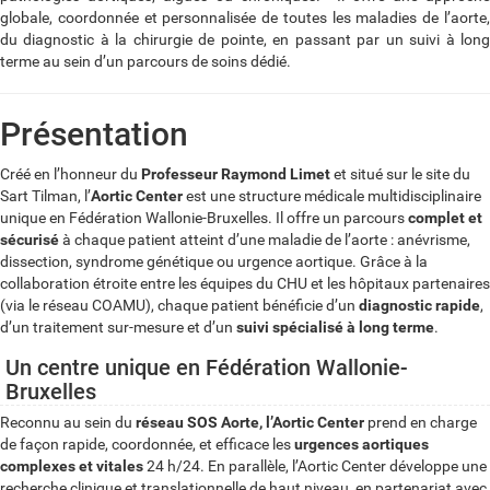
globale, coordonnée et personnalisée de toutes les maladies de l’aorte,
du diagnostic à la chirurgie de pointe, en passant par un suivi à long
terme au sein d’un parcours de soins dédié.
Présentation
Créé en l’honneur du
Professeur Raymond Limet
et situé sur le site du
Sart Tilman, l’
Aortic Center
est une structure médicale multidisciplinaire
unique en Fédération Wallonie-Bruxelles. Il offre un parcours
complet et
sécurisé
à chaque patient atteint d’une maladie de l’aorte : anévrisme,
dissection, syndrome génétique ou urgence aortique. Grâce à la
collaboration étroite entre les équipes du CHU et les hôpitaux partenaires
(via le réseau COAMU), chaque patient bénéficie d’un
diagnostic rapide
,
d’un traitement sur-mesure et d’un
suivi spécialisé à long terme
.
Un centre unique en Fédération Wallonie-
Bruxelles
Reconnu au sein du
réseau SOS Aorte, l’Aortic Center
prend en charge
de façon rapide, coordonnée, et efficace les
urgences aortiques
complexes et vitales
24 h/24. En parallèle, l’Aortic Center développe une
recherche clinique et translationnelle de haut niveau, en partenariat avec